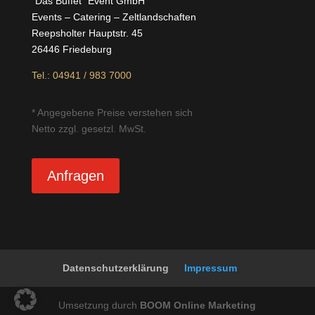
“Das Buffet” Event GmbH
Events – Catering – Zeltlandschaften
Reepsholter Hauptstr. 45
26446 Friedeburg
Tel.: 04941 / 983 7000
* Angegebene Preise verstehen sich
Netto zzgl. gesetzl. MwSt.
Anfragen
Datenschutzerklärung
Impressum
Umsetzung durch
BOOM Online Marketing